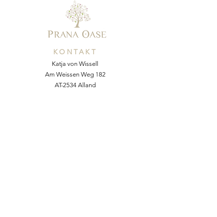
KONTAKT
Katja von Wissell
Am Weissen Weg 182
AT-2534 Alland
Mobil:
+43 676 54 64 055
E-Mail:
kvonw@yahoo.com
Web:
www.pranaoase.at
NACHRICHT SENDEN
Vorname
*
Nachname *