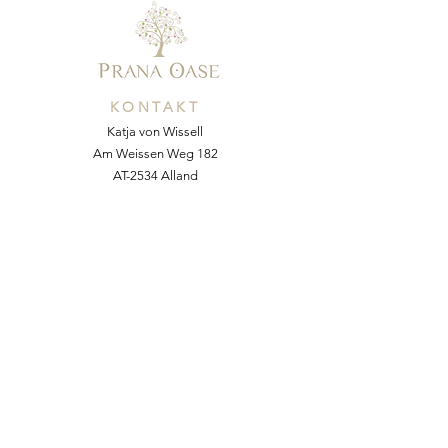
KONTAKT
Katja von Wissell
Am Weissen Weg 182
AT-2534 Alland
Mobil:
+43 676 54 64 055
E-Mail:
kvonw@yahoo.com
Web:
www.pranaoase.at
NACHRICHT SENDEN
Vorname
*
Nachname *