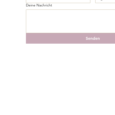
Deine Nachricht
Senden
IMPRESSUM & DATENSCHUTZ
|
AGB
© 2025 by Lisa M. Westreicher | www.westreicher-design.com