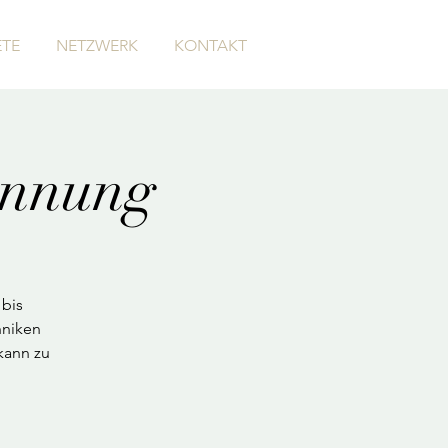
TE
NETZWERK
KONTAKT
annung
 bis
hniken
kann zu