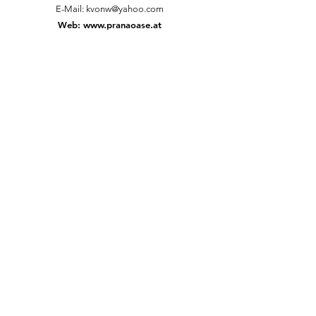
E-Mail:
kvonw@yahoo.com
Web:
www.pranaoase.at
NACHRICHT SENDEN
Vorname
*
Nachname *
Email
*
Telefon
Deine Nachricht