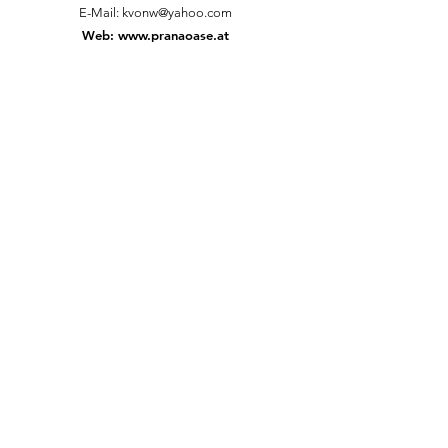
E-Mail:
kvonw@yahoo.com
Web:
www.pranaoase.at
NACHRICHT SENDEN
Vorname
*
Nachname *
Email
*
Telefon
Deine Nachricht