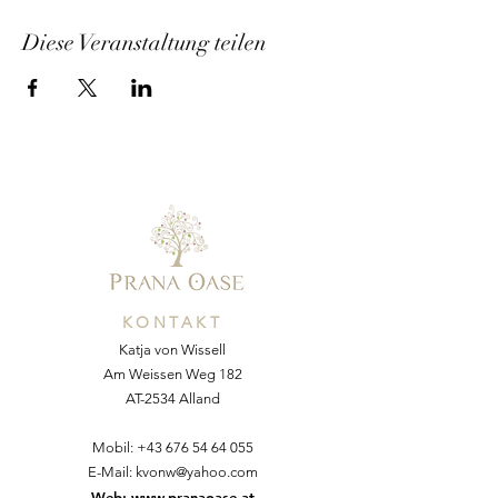
Diese Veranstaltung teilen
KONTAKT
Katja von Wissell
Am Weissen Weg 182
AT-2534 Alland
Mobil:
+43 676 54 64 055
E-Mail:
kvonw@yahoo.com
Web:
www.pranaoase.at