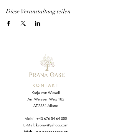
Diese Veranstaltung teilen
KONTAKT
Katja von Wissell
Am Weissen Weg 182
AT-2534 Alland
Mobil:
+43 676 54 64 055
E-Mail:
kvonw@yahoo.com
Web:
www.pranaoase.at