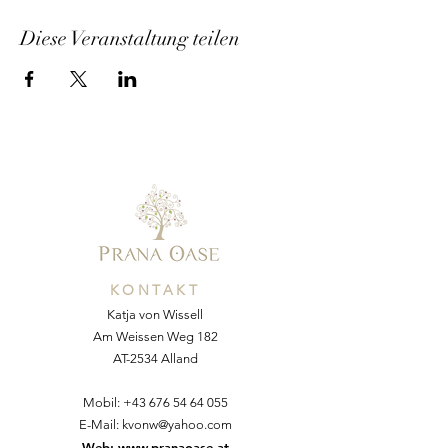
Diese Veranstaltung teilen
KONTAKT
Katja von Wissell
Am Weissen Weg 182
AT-2534 Alland
Mobil:
+43 676 54 64 055
E-Mail:
kvonw@yahoo.com
Web:
www.pranaoase.at