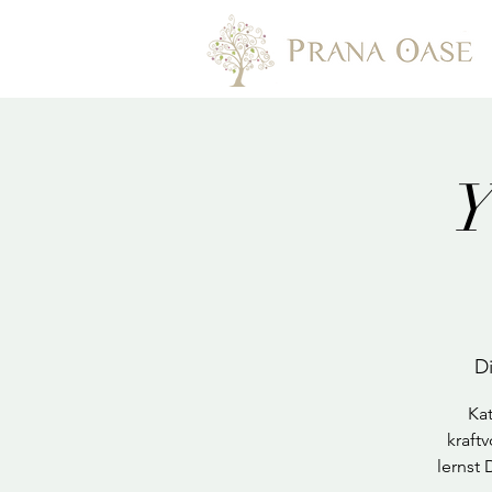
Y
Di
Kat
kraft
lernst