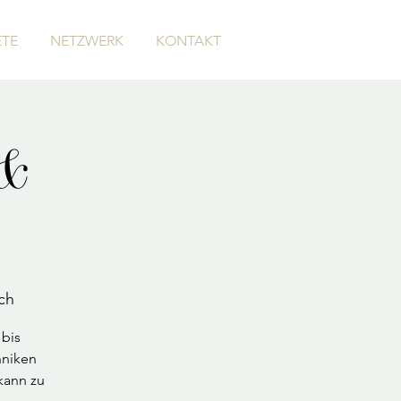
TE
NETZWERK
KONTAKT
 &
ch
 bis
hniken
kann zu