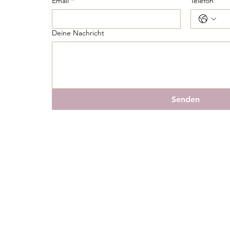
Email
*
Telefon
Deine Nachricht
Senden
IMPRESSUM & DATENSCHUTZ
|
AGB
© 2025 by Lisa M. Westreicher | www.westreicher-design.com