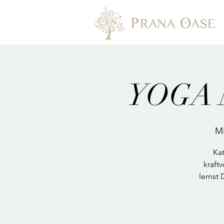
YOGA M
Mi
Kat
kraft
lernst