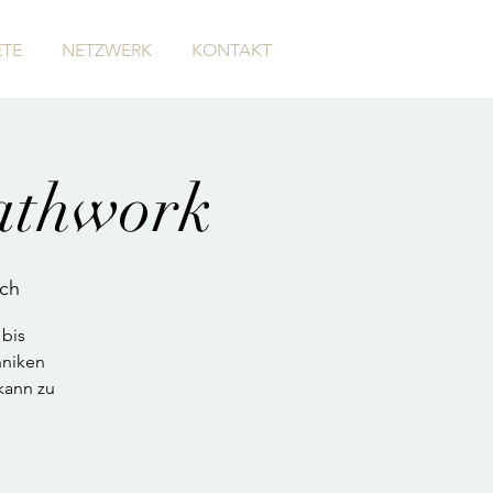
TE
NETZWERK
KONTAKT
athwork
ich
 bis
hniken
kann zu