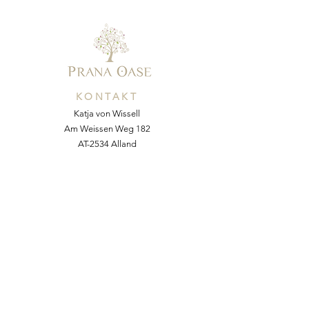
KONTAKT
Katja von Wissell
Am Weissen Weg 182
AT-2534 Alland
Mobil:
+43 676 54 64 055
E-Mail:
kvonw@yahoo.com
Web:
www.pranaoase.at
NACHRICHT SENDEN
Vorname
*
Nachname *