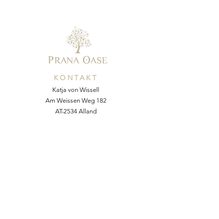
KONTAKT
Katja von Wissell
Am Weissen Weg 182
AT-2534 Alland
Mobil:
+43 676 54 64 055
E-Mail:
kvonw@yahoo.com
Web:
www.pranaoase.at
NACHRICHT SENDEN
Vorname
*