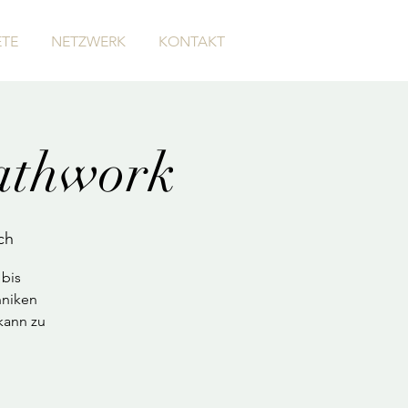
TE
NETZWERK
KONTAKT
athwork
ch
 bis
hniken
kann zu