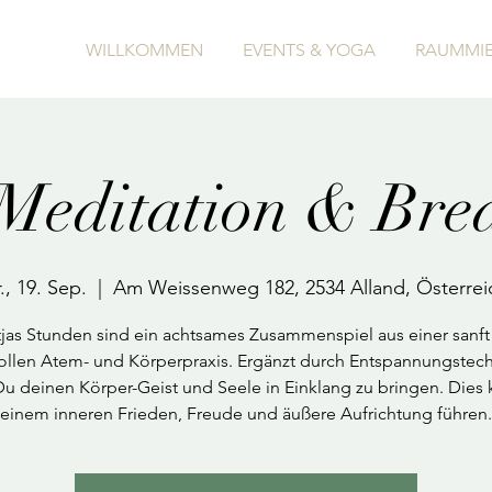
WILLKOMMEN
EVENTS & YOGA
RAUMMIE
editation & Bre
., 19. Sep.
  |  
Am Weissenweg 182, 2534 Alland, Österrei
jas Stunden sind ein achtsames Zusammenspiel aus einer sanft
vollen Atem- und Körperpraxis. Ergänzt durch Entspannungstec
 Du deinen Körper-Geist und Seele in Einklang zu bringen. Dies 
einem inneren Frieden, Freude und äußere Aufrichtung führen.