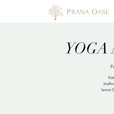
YOGA M
Fr
Kat
kraft
lernst