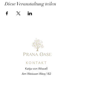
Diese Veranstaltung teilen
KONTAKT
Katja von Wissell
Am Weissen Weg 182
AT-2534 Alland
Mobil:
+43 676 54 64 055
E-Mail:
kvonw@yahoo.com
Web:
www.pranaoase.at