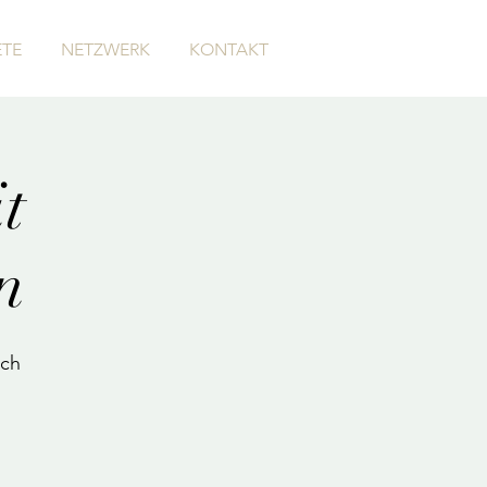
TE
NETZWERK
KONTAKT
t
n
ich