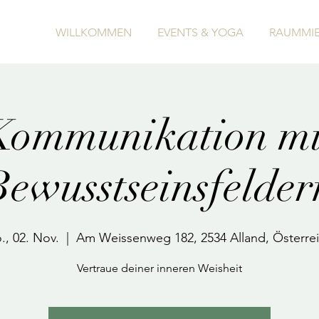
WILLKOMMEN
EVENTS & YOGA
RAUMMIE
Kommunikation mi
Bewusstseinsfelder
., 02. Nov.
  |  
Am Weissenweg 182, 2534 Alland, Österre
Vertraue deiner inneren Weisheit