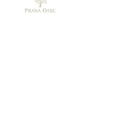
KONTAKT
Katja von Wissell
Am Weissen Weg 182
AT-2534 Alland
Mobil:
+43 676 54 64 055
E-Mail:
kvonw@yahoo.com
Web:
www.pranaoase.at
NACHRICHT SENDEN
Vorname
*
Nachname *
Email
*