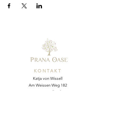
KONTAKT
Katja von Wissell
Am Weissen Weg 182
AT-2534 Alland
Mobil:
+43 676 54 64 055
E-Mail:
kvonw@yahoo.com
Web:
www.pranaoase.at
NACHRICHT SENDEN